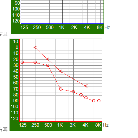
左耳
右耳