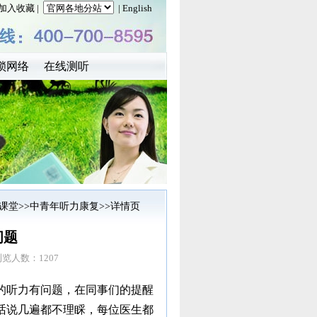
加入收藏
|
| English
锁网络
在线测听
课堂
>>
中青年听力康复
>>详情页
问题
浏览人数：1207
的听力有问题，在同事们的提醒
话说几遍都不理睬，每位医生都