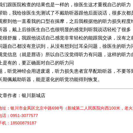
我们跟医院检查的结果也是一样的，徐医生这才重视自己的听力
帮助，我给徐医生先测试了不戴助听器跟他后面说话，很多次都
观察到他一直看我的口型在揣摩，之后我根据他的听力损失程度
听器，戴上后徐医生自己也很明显的感觉到听我说话轻松了很多
觉很舒服，我跟他说话自己感觉非常轻松的能跟我交谈，没有之
问题自己都没有意识到，从没有想到过耳朵问题，徐医生的听力
视觉信息（就是唇语）所以自己没觉得听力有问题，这样的听力
上是有的，要正确面对自己的听力问
题，听觉神经会用进废退，听力损失患者宜早配助听器，不要等
长期佩戴助听器，能是退化的听觉功能得到恢复。
文章作者：银川新城店
地址：银川市金凤区北京中路698号（新城第二人民医院向西100米，老
电话：0951-3077577
手机：18500879187