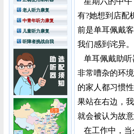
星期六的中午
老人听力康复
有?她想到店配
中青年听力康复
前是单耳佩戴客
儿童听力康复
听障者挑战自我
我们感到诧异。
单耳佩戴助听
非常嘈杂的环境
的家人都习惯性
果站在右边，我
就会被认为故意
在工作中，当公