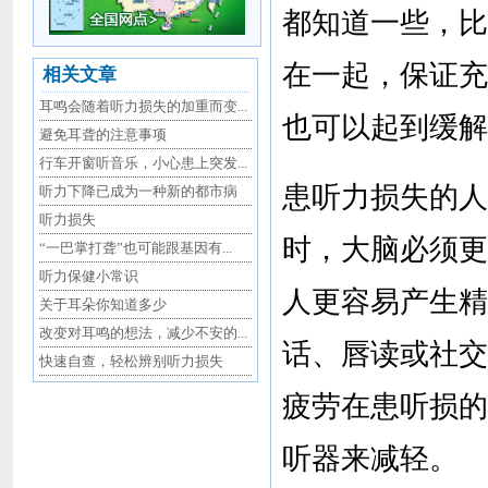
都知道一些，比
在一起，保证充
相关文章
耳鸣会随着听力损失的加重而变...
也可以起到缓解
避免耳聋的注意事项
行车开窗听音乐，小心患上突发...
患听力损失的人
听力下降已成为一种新的都市病
听力损失
时，大脑必须更
“一巴掌打聋”也可能跟基因有...
听力保健小常识
人更容易产生精
关于耳朵你知道多少
改变对耳鸣的想法，减少不安的...
话、唇读或社交
快速自查，轻松辨别听力损失
疲劳在患听损的
听器来减轻。